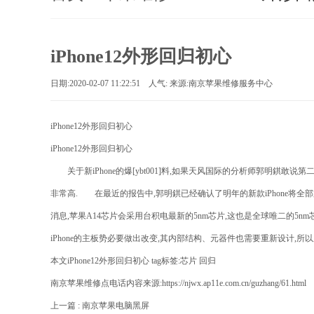
iPhone12外形回归初心
日期:2020-02-07 11:22:51 人气:
来源:南京苹果维修服务中心
iPhone12外形回归初心
iPhone12外形回归初心
关于新iPhone的爆[ybt001]料,如果天风国际的分析师郭明錤敢说第
非常高. 在最近的报告中,郭明錤已经确认了明年的新款iPhone将
消息,苹果A14芯片会采用台积电最新的5nm芯片,这也是全球唯二的5n
iPhone的主板势必要做出改变,其内部结构、元器件也需要重新设计,所以
本文iPhone12外形回归初心 tag标签:
芯片
回归
南京苹果维修点电话内容来源:https://njwx.ap11e.com.cn/guzhang/61.html
上一篇 :
南京苹果电脑黑屏