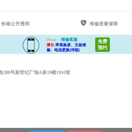
价格公开透明
维修质量保障
维修客服
iPhone
免费
擅长:
苹果换屏、主板维
预约
修、电池更换[详细]
88号新世纪广场A座19楼1910室