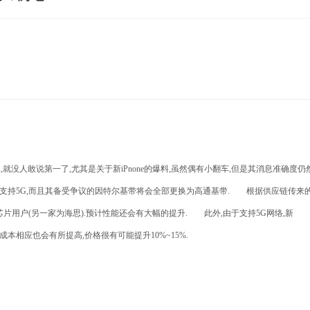
二,就没人敢说第一了,尤其是关于新iPnone的爆料,虽然偶有小翻车,但是其消息准确度仍
全部支持5G,而且其备受争议的因特尔基带将会全部更换为高通基带. 根据供应链传来
m芯片用户(另一家为海思).预计性能还会有大幅的提升. 此外,由于支持5G网络,新
成本相应也会有所提高,价格很有可能提升10%~15%.